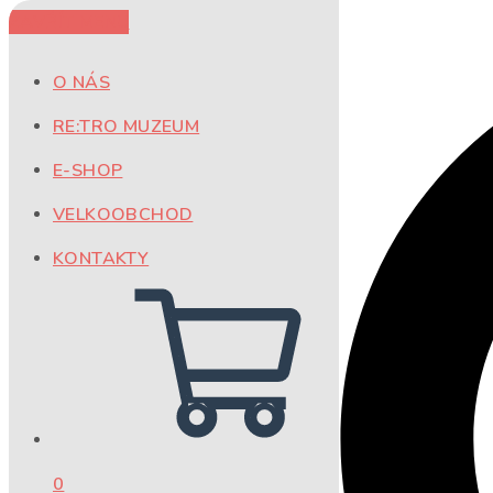
ZAVŘÍT MENU
Přejít k obsahu
O NÁS
RE:TRO MUZEUM
E-SHOP
VELKOOBCHOD
KONTAKTY
0