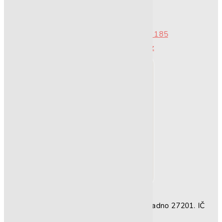
Objednávky & Rezervace:
733 247 224
777 140 185‬
info@restartcoffee.cz
AL SYSTEMS group, s.r.o., Vítězná 2958, Kladno 27201. IČ
24200051.