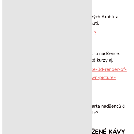
ZJISTIT VÍCE
E-SHOP
Nabídka námi pražených jednodruhových Arabik a
speciálních směsí. Na 3 kliknutí.
PŘEJÍT
KURZY
Zde budeme již brzy vypisovat kurzy pro nadšence.
Bude se jednat o základní baristické kurzy aj.
ZJISTIT VÍCE
VELKOOBCHOD
Máte kavárnu, restauraci nebo jste jen parta nadšenců či
kolegů a hledáte dodavatele?
ZJISTIT VÍCE
NAŠE VLASTNORUČNĚ PRAŽENÉ KÁVY