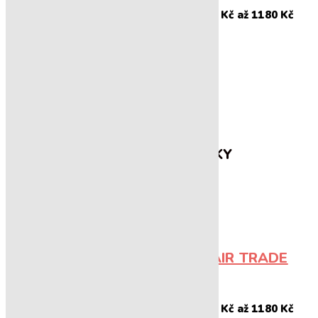
295
Kč
1180
Kč
–
Rozpětí cen: 295 Kč až 1180 Kč
NABÍDKA VEŠKERÝCH PRODUKTŮ
OBJEVTE NAŠE
NEJNOVĚJŠÍ KOUSKY
BOLÍVIE PRIMERA GR. A FAIR TRADE
ORGANIC
295
Kč
1180
Kč
–
Rozpětí cen: 295 Kč až 1180 Kč