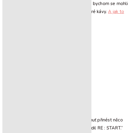
kdy se zrodila myšlenka vytvořit místo, kde bychom se mohli
setkávat s přáteli a klienty nad šálkem dobré kávy.
A jak to
bylo dál?
„Přišla nová energie, nová chuť do práce, chuť přinést něco
radikálního, něco nového – v tu chvíli se zrodil RE : START.“