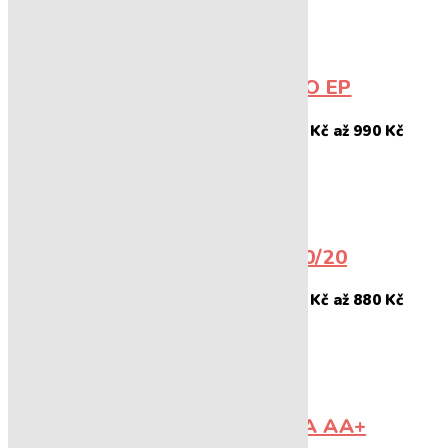
KOLUMBIE - SUPREMO EP
248
Kč
990
Kč
–
Rozpětí cen: 248 Kč až 990 Kč
ESPRESSO - SMĚS 80/20
220
Kč
880
Kč
–
Rozpětí cen: 220 Kč až 880 Kč
MALAWI - PAMWAMBA AA+