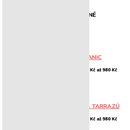
NEJVÍCE PRODÁVANÉ
PERU SHB GR.1 ORGANIC
245
Kč
980
Kč
–
Rozpětí cen: 245 Kč až 980 Kč
COSTA RICA - LA PASTORA TARRAZÚ
245
Kč
980
Kč
–
Rozpětí cen: 245 Kč až 980 Kč