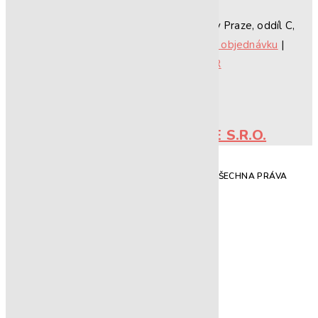
Společnost j
e zapsána v OR vedeným MS v Praze, oddíl C,
vložka 188003.
Obchodní podmínky
|
Vrátit objednávku
|
Zásady ochrany osobních údajů
|
Výpis z OR
VYTVOŘIL TÝM MINDBE S.R.O.​
Copyright© AL SYSTEMS GROUP S.R.O. – 2026. VŠECHNA PRÁVA
VYHRAZENA
ZAVŘÍT MENU