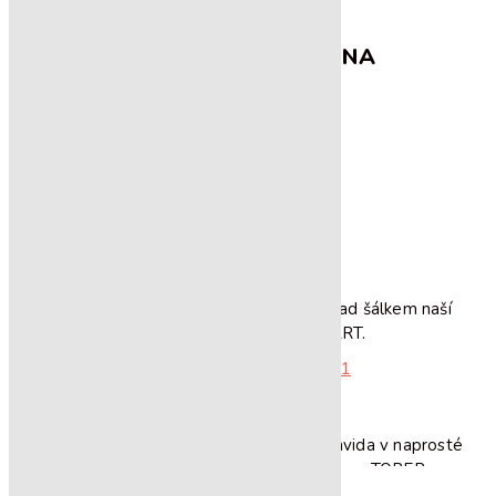
KAVÁRNA & PRAŽÍRNA
NAŠE KÁVA
CESTA K NÁM
KAVÁRNA
Místo, kde to celé začalo, místo, kde nad šálkem naší
kávy zažijete vlastní RESTART.
ZJISTIT VÍCE
PRAŽÍRNA
Místo, kde je um a cit našeho pražiče Davida v naprosté
symbióze s ryze manuální pražičkou zn. TOPER.