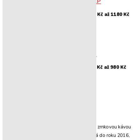
HONDURAS SHG EP
295
Kč
1180
Kč
–
Rozpětí cen: 295 Kč až 1180 Kč
RE : START SMĚS
245
Kč
980
Kč
–
Rozpětí cen: 245 Kč až 980 Kč
KAVÁRNA RE:START
Pár slov o nás
I když to možná vypadá, že jsme na trhu se zrnkovou kávou
nováčci, historie naší pražírny a kavárny sahá do roku 2016,