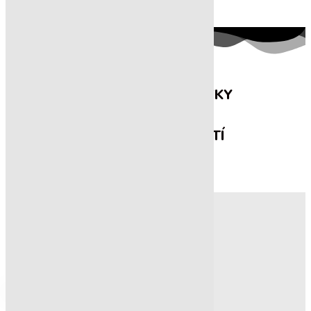
KDE NÁS NAJDETE?
POSLEDNÍ PŘÍSPĚVKY
ZE SOCIÁLNÍCH SÍTÍ
Kde nás najdete?
Vítězná 2958, Kladno –
Rozdělov 272 01